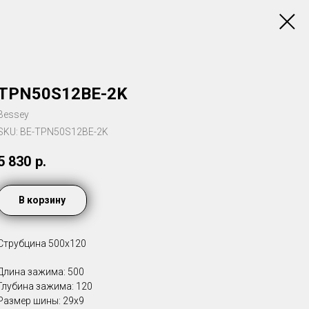
TPN50S12BE-2K
Bessey
SKU:
BE-TPN50S12BE-2K
5 830
р.
В корзину
Струбцина 500х120
Длина зажима: 500
Глубина зажима: 120
Размер шины: 29x9