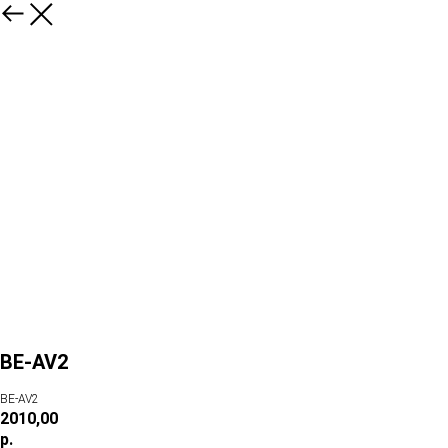
BE-AV2
BE-AV2
2010,00
р.