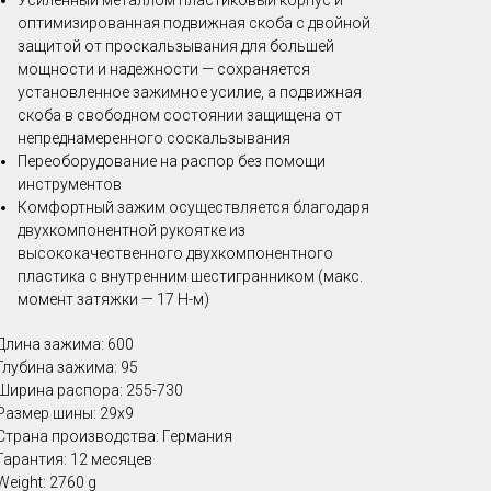
Усиленный металлом пластиковый корпус и
оптимизированная подвижная скоба с двойной
защитой от проскальзывания для большей
мощности и надежности — сохраняется
установленное зажимное усилие, а подвижная
скоба в свободном состоянии защищена от
непреднамеренного соскальзывания
Переоборудование на распор без помощи
инструментов
Комфортный зажим осуществляется благодаря
двухкомпонентной рукоятке из
высококачественного двухкомпонентного
пластика с внутренним шестигранником (макс.
момент затяжки — 17 Н-м)
Длина зажима: 600
Глубина зажима: 95
Ширина распора: 255-730
Размер шины: 29х9
Страна производства: Германия
Гарантия: 12 месяцев
Weight: 2760 g