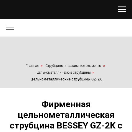
Главная
»
Струбцины и зажимные элементы
»
Цельнометаллические струбцины
»
Цельнометаллические струбцины GZ-2K
Фирменная
цельнометаллическая
струбцина BESSEY GZ-2K с