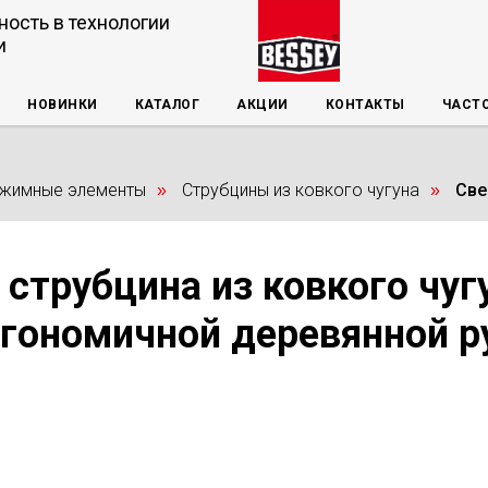
ность в технологии
и
НОВИНКИ
КАТАЛОГ
АКЦИИ
КОНТАКТЫ
ЧАСТ
ажимные элементы
Струбцины из ковкого чугуна
Све
»
»
струбцина из ковкого чуг
гономичной деревянной р